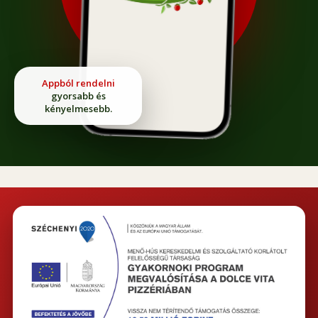
Appból rendelni
gyorsabb és
kényelmesebb.