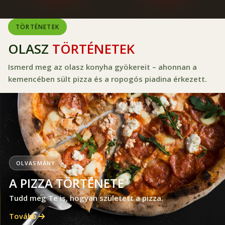
TÖRTÉNETEK
OLASZ
TÖRTÉNETEK
Ismerd meg az olasz konyha gyökereit – ahonnan a
kemencében sült pizza és a ropogós piadina érkezett.
OLVASMÁNY
A PIZZA TÖRTÉNETE
Tudd meg Te is, hogyan született a pizza.
Tovább