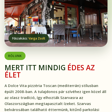
Főszakács:
Varga Zsolt
RÓLUNK
MERT ITT MINDIG
ÉDES AZ
ÉLET
A Dolce Vita pizzéria Toscan (mediterrán) stílusban
épült 2008-ban. A tulajdonos pár szívéhez igen közel áll
az olasz tradíció, így elhozták Szarvasra az
Olaszországban megtapasztalt ízeket. Szarvas
belvárosában található éttermünk, kitűnő parkolási