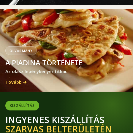
OLVASMÁNY
A PIADINA TÖRTÉNETE
Az olasz lepénykenyér titkai.
Tovább
KISZÁLLÍTÁS
INGYENES KISZÁLLÍTÁS
SZARVAS BELTERÜLETÉN