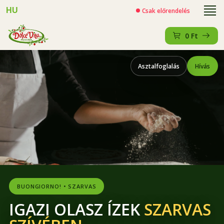
HU
Csak előrendelés
0
Ft
Asztalfoglalás
Hívás
BUONGIORNO! • SZARVAS
IGAZI OLASZ ÍZEK
SZARVAS