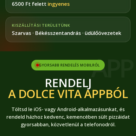
6500 Ft felett
ingyenes
KISZÁLLÍTÁSI TERÜLETÜNK
Szarvas · Békésszentandrás · üdülőövezetek
GYORSABB RENDELÉS MOBILRÓL
RENDELJ
A DOLCE VITA APPBÓL
Töltsd le iOS- vagy Android-alkalmazásunkat, és
rendeld házhoz kedvenc, kemencében sült pizzáidat
gyorsabban, közvetlenül a telefonodról.