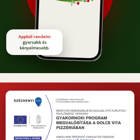
Appból rendelni
gyorsabb és
kényelmesebb.