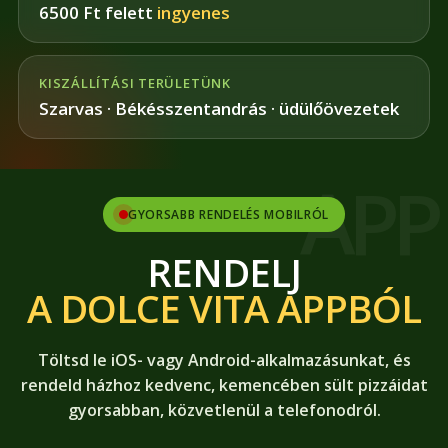
6500 Ft felett
ingyenes
KISZÁLLÍTÁSI TERÜLETÜNK
Szarvas · Békésszentandrás · üdülőövezetek
GYORSABB RENDELÉS MOBILRÓL
RENDELJ
A DOLCE VITA APPBÓL
Töltsd le iOS- vagy Android-alkalmazásunkat, és
rendeld házhoz kedvenc, kemencében sült pizzáidat
gyorsabban, közvetlenül a telefonodról.