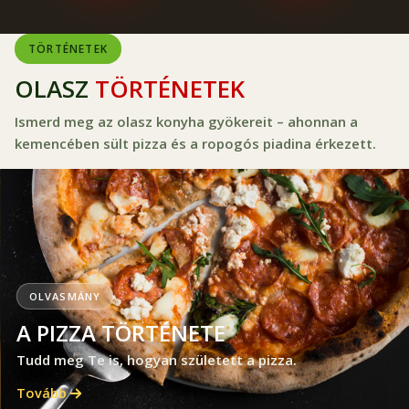
TÖRTÉNETEK
OLASZ
TÖRTÉNETEK
Ismerd meg az olasz konyha gyökereit – ahonnan a
kemencében sült pizza és a ropogós piadina érkezett.
OLVASMÁNY
A PIZZA TÖRTÉNETE
Tudd meg Te is, hogyan született a pizza.
Tovább