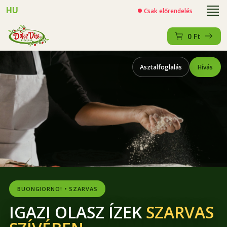
HU
Csak előrendelés
0
Ft
Asztalfoglalás
Hívás
BUONGIORNO! • SZARVAS
IGAZI OLASZ ÍZEK
SZARVAS