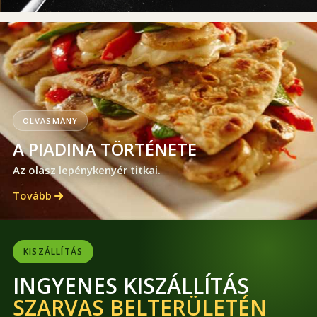
OLVASMÁNY
A PIADINA TÖRTÉNETE
Az olasz lepénykenyér titkai.
Tovább
KISZÁLLÍTÁS
INGYENES KISZÁLLÍTÁS
SZARVAS BELTERÜLETÉN