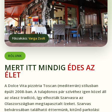
Főszakács:
Varga Zsolt
RÓLUNK
MERT ITT MINDIG
ÉDES AZ
ÉLET
A Dolce Vita pizzéria Toscan (mediterrán) stílusban
épült 2008-ban. A tulajdonos pár szívéhez igen közel áll
az olasz tradíció, így elhozták Szarvasra az
Olaszországban megtapasztalt ízeket. Szarvas
belvárosában található éttermünk, kitűnő parkolási