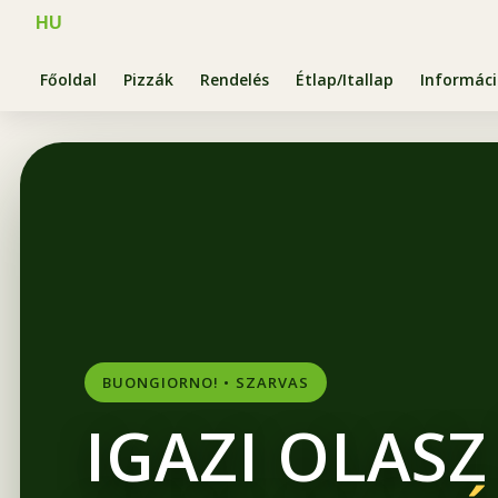
HU
Főoldal
Pizzák
Rendelés
Étlap/Itallap
Informác
BUONGIORNO! • SZARVAS
IGAZI OLASZ