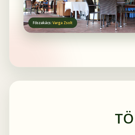
Főszakács:
Varga Zsolt
TÖ