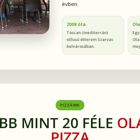
évben.
2008 óta
Ola
Toscan (mediterrán)
Egy
stílusú étterem Szarvas
Ola
belvárosában.
meg
PIZZÁINK
BB MINT 20 FÉLE
OL
PIZZA