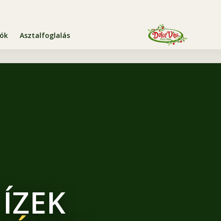
iók
Asztalfoglalás
 ÍZEK