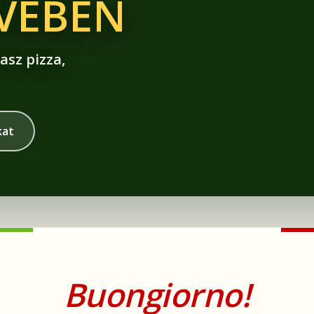
ÍVÉBEN
asz pizza,
kat
Buongiorno!