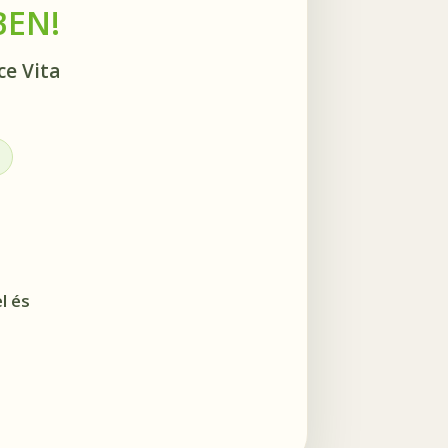
BEN!
ce Vita
l és