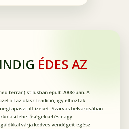
MINDIG
ÉDES AZ
mediterrán) stílusban épült 2008-ban. A
el áll az olasz tradíció, így elhozták
megtapasztalt ízeket. Szarvas belvárosában
arkolási lehetőségekkel és nagy
lgálókkal várja kedves vendégeit egész