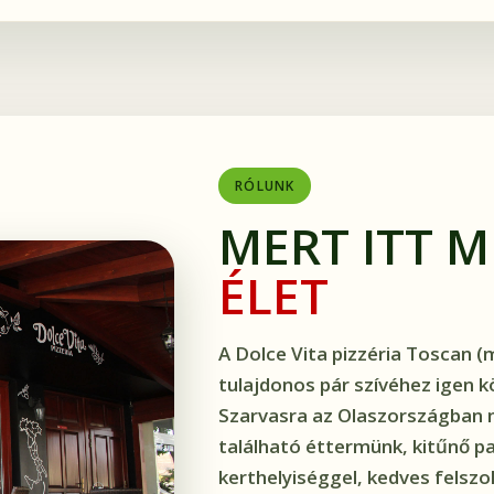
RÓLUNK
MERT ITT 
ÉLET
A Dolce Vita pizzéria Toscan (
tulajdonos pár szívéhez igen köz
Szarvasra az Olaszországban 
található éttermünk, kitűnő p
kerthelyiséggel, kedves felszo