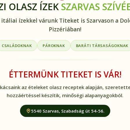
ZI OLASZ ÍZEK
SZARVAS SZÍVÉ
 itáliai ízekkel várunk Titeket is Szarvason a Dol
Pizzériában!
CSALÁDOKNAK
PÁROKNAK
BARÁTI TÁRSASÁGOKNAK
ÉTTERMÜNK TITEKET IS VÁR!
kácsaink az ételeket olasz receptek alapján, szeretette
hozzáértéssel készítik, minőségi alapanyagokból.
5540 Szarvas, Szabadság út 54-56.