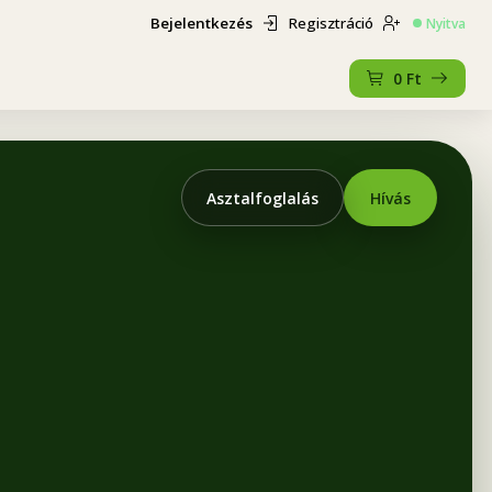
Bejelentkezés
Regisztráció
Nyitva
0
Ft
Asztalfoglalás
Hívás