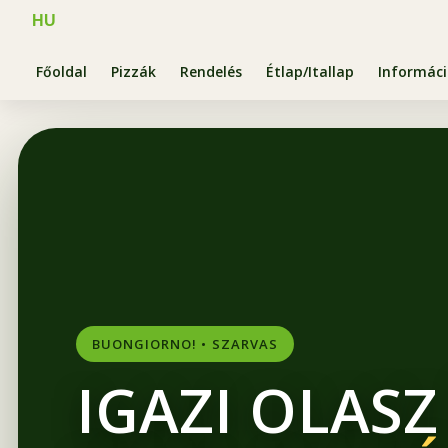
HU
Főoldal
Pizzák
Rendelés
Étlap/Itallap
Informác
BUONGIORNO! • SZARVAS
IGAZI OLASZ