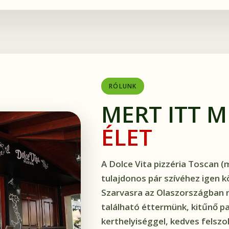
RÓLUNK
MERT ITT 
ÉLET
A Dolce Vita pizzéria Toscan (
tulajdonos pár szívéhez igen köz
Szarvasra az Olaszországban 
található éttermünk, kitűnő p
kerthelyiséggel, kedves felszo