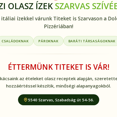
ZI OLASZ ÍZEK
SZARVAS SZÍVÉ
 itáliai ízekkel várunk Titeket is Szarvason a Dol
Pizzériában!
CSALÁDOKNAK
PÁROKNAK
BARÁTI TÁRSASÁGOKNAK
ÉTTERMÜNK TITEKET IS VÁR!
kácsaink az ételeket olasz receptek alapján, szeretette
hozzáértéssel készítik, minőségi alapanyagokból.
5540 Szarvas, Szabadság út 54-56.