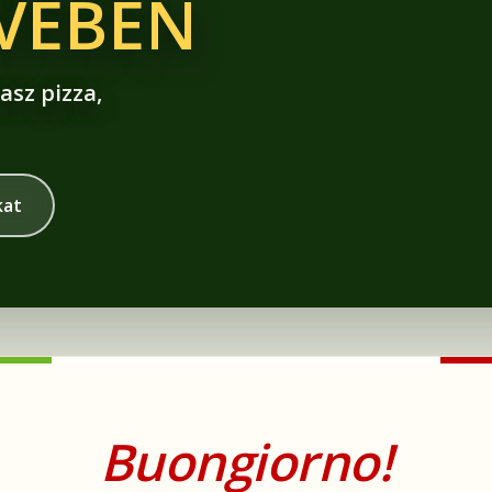
ÍVÉBEN
asz pizza,
kat
Buongiorno!