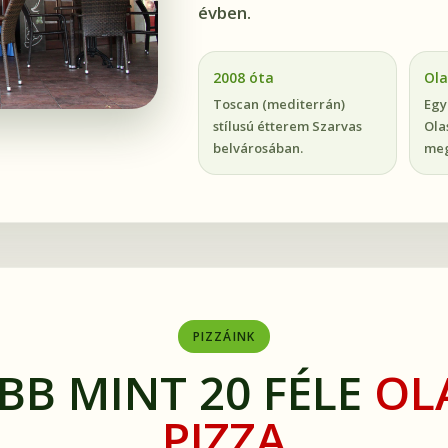
évben.
2008 óta
Ola
Toscan (mediterrán)
Egy
stílusú étterem Szarvas
Ola
belvárosában.
meg
PIZZÁINK
BB MINT 20 FÉLE
OL
PIZZA