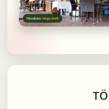
Főszakács:
Varga Zsolt
TÖ