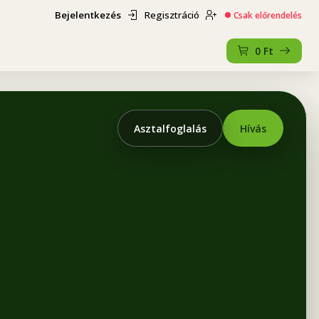
Bejelentkezés
Regisztráció
Csak előrendelés
0
Ft
Asztalfoglalás
Hívás