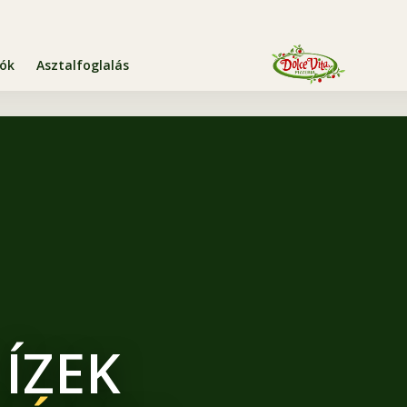
iók
Asztalfoglalás
 ÍZEK