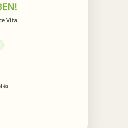
BEN!
ce Vita
l és