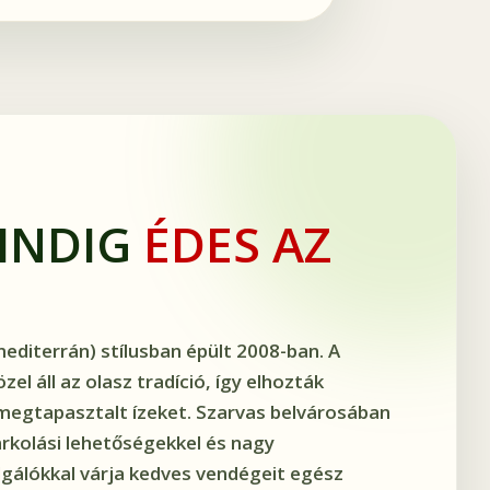
MINDIG
ÉDES AZ
mediterrán) stílusban épült 2008-ban. A
el áll az olasz tradíció, így elhozták
megtapasztalt ízeket. Szarvas belvárosában
arkolási lehetőségekkel és nagy
lgálókkal várja kedves vendégeit egész