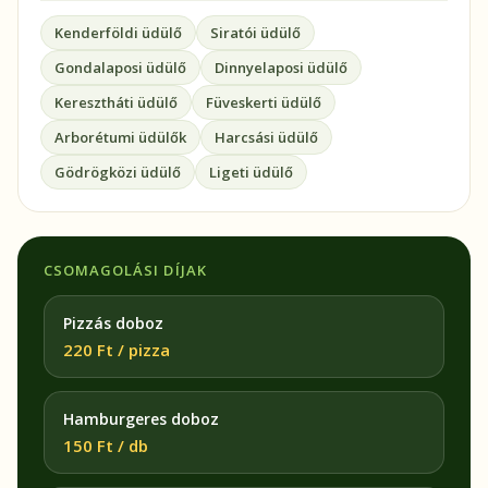
Kenderföldi üdülő
Siratói üdülő
Gondalaposi üdülő
Dinnyelaposi üdülő
Keresztháti üdülő
Füveskerti üdülő
Arborétumi üdülők
Harcsási üdülő
Gödrögközi üdülő
Ligeti üdülő
CSOMAGOLÁSI DÍJAK
Pizzás doboz
220 Ft / pizza
Hamburgeres doboz
150 Ft / db