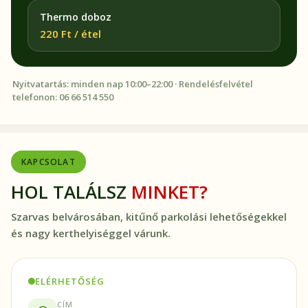
Thermo doboz
220 Ft / étel
Nyitvatartás: minden nap 10:00–22:00 · Rendelésfelvétel
telefonon: 06 66 514 550
KAPCSOLAT
HOL TALÁLSZ
MINKET?
Szarvas belvárosában, kitűnő parkolási lehetőségekkel
és nagy kerthelyiséggel várunk.
ELÉRHETŐSÉG
CÍM