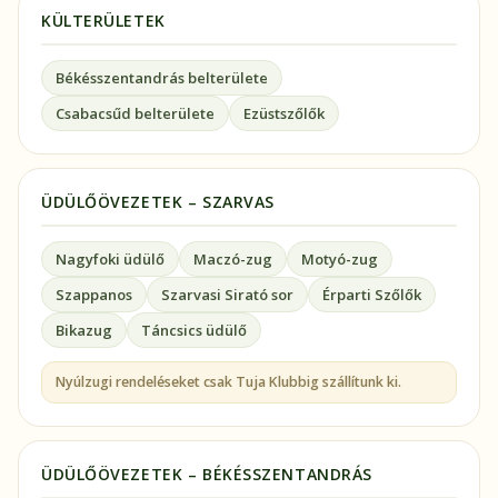
KÜLTERÜLETEK
Békésszentandrás belterülete
Csabacsűd belterülete
Ezüstszőlők
ÜDÜLŐÖVEZETEK – SZARVAS
Nagyfoki üdülő
Maczó-zug
Motyó-zug
Szappanos
Szarvasi Sirató sor
Érparti Szőlők
Bikazug
Táncsics üdülő
Nyúlzugi rendeléseket csak Tuja Klubbig szállítunk ki.
ÜDÜLŐÖVEZETEK – BÉKÉSSZENTANDRÁS