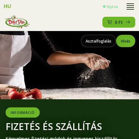
HU
Nyitva
0
Ft
Asztalfoglalás
Hívás
INFORMÁCIÓ
FIZETÉS ÉS SZÁLLÍTÁS
Kényelmes fizetési módok és ingyenes kiszállítás